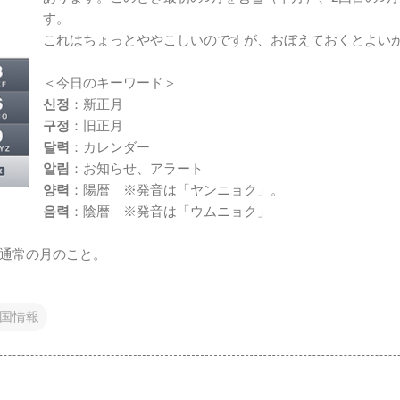
す。
これはちょっとややこしいのですが、おぼえておくとよい
＜今日のキーワード＞
신정
：新正月
구정
：旧正月
달력
：カレンダー
알림
：お知らせ、アラート
양력
：陽暦 ※発音は「ヤンニョク」。
음력
：陰暦 ※発音は「ウムニョク」
通常の月のこと。
国情報