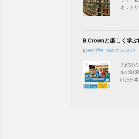
です。私
ネットサイ
法ですが、
Inter
使用しな
입（会員
B.Crownと楽しく学
いう確認
By
jeonglan
-
August 23, 2018
속하기（
は、“해
大好評の
チェック
ルのB.
에 동의
けた日本
（個人情
は、大阪
報保有お
座に参加
画面です
送信くださ
（性別）
はこちら 
5~10
沢カンマ
します。
―ザール
ードだと
新規会員
호 확인（.