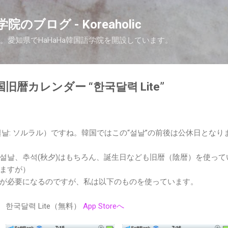
Skip to main content
院のブログ - Koreaholic
nです。愛知県でHaHaHa韓国語学院を開設しています。
韓国旧暦カレンダー “한국달력 Lite”
（설날: ソルラル）ですね。韓国ではこの“설날”の前後は公休日となりま
설날、추석(秋夕)はもちろん、誕生日なども旧暦（陰暦）を使っ
ますが）
が必要になるのですが、私は以下のものを使っています。
한국달력 Lite（無料）
App Storeへ