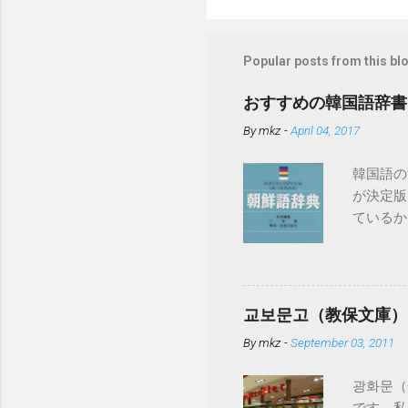
Popular posts from this bl
おすすめの韓国語辞書
By
mkz
-
April 04, 2017
韓国語の
が決定版
ているか
ちろん現
典」が入
すが、下
「日韓辞
교보문고（教保文庫）
ています。 
By
mkz
-
September 03, 2011
語辞典と
광화문（