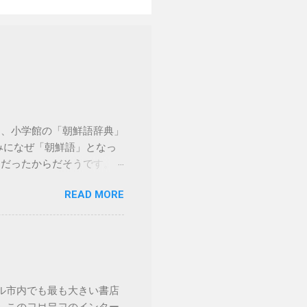
は、小学館の「朝鮮語辞典」
みになぜ「朝鮮語」となっ
例だったからだそうです。も
子辞書でこの「朝鮮語辞
READ MORE
数でこちらも値段が高めで
すすめははこちら。小学館
同じく実に詳しく解説され
gn/korean/ 関連記事 - 朝鮮
ル市内でも最も大きい書店