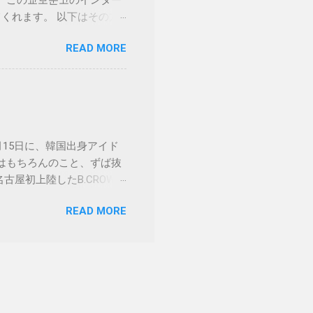
、この교보문고のインター
送付してくれます。 以下はその方
ndowsを使っている方は通常
READ MORE
nternet Explorerを
サイト画面最上部の“회원가
りますがよろしいですか、と
ている店です。 “가입계
日本在住日本人の場合
面がでますので、以下すべて
月15日に、韓国出身アイド
●수집하는 개인정보 항목
力はもちろんのこと、ずば抜
 이용목적에 동의합니다.
古屋初上陸したB.CROWN
간에 동의합니다.（個人情
韓国語を学べるこの韓国語講
します。 個人情報の入力
READ MORE
込みは、以下のフォームより
トで入力します。 성별
OKです） 参加申し込みフォーム
好きなIDを入力します。
 13:30スタート 会場： 稲
に使われていないかチェック
タクシーで約5分 カンマ
す。※類推されやすいパスワ
学院生徒 1,000円 今回
もよいでしょう。 비밀번