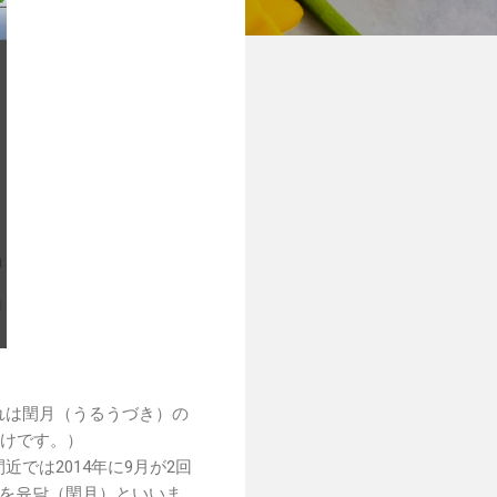
れは閏月（うるうづき）の
わけです。）
では2014年に9月が2回
月を윤달（閏月）といいま