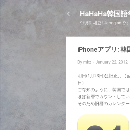
HaHaHa韓国語学
안녕하세요! Jeongla
iPhoneアプリ: 
By
mkz
-
January 22, 2012
明日(1月23日)は旧正月
日）
ご存知のように、韓国では
ほぼ新暦でカウントしてい
そのため旧暦のカレンダー