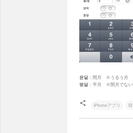
윤달
：閏月 ※うるう月
평달
：平月 ※閏月でない
iPhoneアプリ
韓