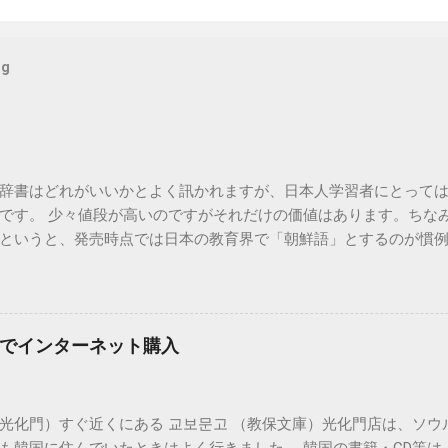
og
辞書はどれがいいかとよく訊かれますが、日本人学習者にとって
です。 少々値段が高いのですがそれだけの価値はあります。ちな
というと、発売時点では日本の教育界で「朝鮮語」とするのが慣
在の韓国で使われている言葉を中心に詳しく扱われています。 電
っているものはカシオから出ています。 必要以上の高機能・辞書
記の「日韓辞典」も入っているのでおすすめです。 日韓辞典のお
典」 「朝鮮語辞典」とセットになる日韓辞典です。朝鮮語辞典と
でインターネット購入
※iPhone用アプリも出ました。 https://www.monokakido.jp/forei
NEW-ACE韓日辞典の違い
光化門）すぐ近くにある 교보문고 （教保文庫）光化門店は、ソウ