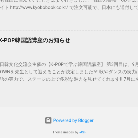
も韓国に住んでいたときはよく行きました。 韓国の書籍・CD等は
ト http://www.kyobobook.co.kr/ で注文可能で、日本にも
ブラウザは基本的にInternet Explorerを使用しましょう。 ※Wi
net Explorerを使用していると思いますので問題はありません。韓国のサイトはI
いと正しく動作しない場合が多いです。 ①まずは会員加入です。 
加入）”をクリックします。 교보문고と핫트랙스の同時加入にな
ぶK-POP韓国語講座のお知らせ
画面です。 ※핫트랙스とは、교보문고内にあるCDや文房具を販売し
加入手続継続）”をクリックします。 会員の種類を選択します。 
외거주회원（海外居住会員）”をクリックします。 利用約款同意画
日韓文化交流会主催の【K-POPで学ぶ韓国語講座】 第3回目は、9
（v）します。 ●용약관에 동의합니다.（利用約款に同意します。） 
CROWNを先生として迎えることが決定しました🌸 歌やダンスの実
합니다.（収集する個人情報項目に同意します。） ●개인정보 수집 및
語の実力で、ステージの上で多彩な魅力を見せてくれます!! 7月に名
報収集および利用目的に同意します。） ●개인정보 보유 및 이용기
・東京ではすでに大人気です!! そんな彼らと近くで交流しながら
よび利用期間に同意します。） “가입동의（加入同意）”をクリック
ご希望の方は、8/31までに参加申請をお願いします。 参加申し
。 次の表のように入力します。 이름（名前） 名前をアルファベッ
い。 （あるいはメール info@japankorea-nagoya.org でも
 여성（女性）か남성（男性）を選択します。 아이디（ID） 自分の
B.Crownと楽しく学ぶK-POP韓国語講座 日時： 2018年9月15日(土)
文字で英小文字と数字を使用。 중복확인（ID重複確認） 同じIDが既
―ザール2F（愛知県稲沢市西町2-16-2） 名鉄国府宮駅より
 비밀번호（パスワード） 5~10文字の英小文字と数字で入力しま
Powered by Blogger
外観（2Fホール） 参加費： 日韓文化交流会会員およびHaHaHa韓国語
“안전도 낮음（安全度が低い）”と出ますが、それほど気にしなくて
登録された方は無料
..
Theme images by
-ASI-