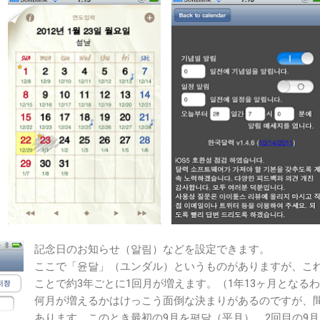
記念日のお知らせ（알림）などを設定できます。
ここで「윤달」（ユンダル）というものがありますが、こ
ことで約3年ごとに1回月が増えます。（1年13ヶ月となる
何月が増えるかはけっこう面倒な決まりがあるのですが、間近
あります。このとき最初の9月を평달（平月）、2回目の9