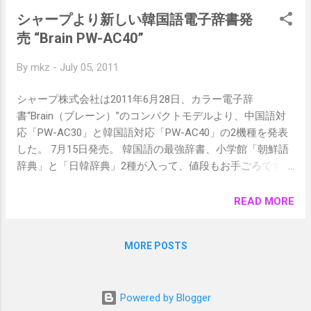
サイト版) 以上のように、なかなか便利そう
シャープより新しい韓国語電子辞書発
で韓国旅行の際に使いたくなると思いま
売 “Brain PW-AC40”
す。しかし通常の海外データローミングだ
と、どんどん料金が加算されてしまうので
By
mkz
-
July 05, 2011
以下の定額サービスのご利用を。 ・ ソ...
シャープ株式会社は2011年6月28日、カラー電子辞
書“Brain（ブレーン）”のコンパクトモデルより、中国語対
応「PW-AC30」と韓国語対応「PW-AC40」の2機種を発表
した。 7月15日発売。 韓国語の最強辞書、小学館「朝鮮語
辞典」と「日韓辞典」2種が入って、値段もお手ごろです。
機能詳細 関連記事 - おすすめの韓国語辞書
READ MORE
MORE POSTS
Powered by Blogger