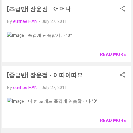
국날씨：全国の天気 その他、旅行前などに
の経路検索で、時間は51分、タクシーで
[초급반] 장윤정 - 어머나
は、韓国内の天気・ニュース速報(実時間動
19,500ウォンかかると出ています。 予想時
画)を以下のサイトでチェックしておくのも
間は、検索時の時間を元に計算するので、
By
eunhee HAN
-
July 27, 2011
よいかと思います。 24 HOUR NEWS
もし朝のラッシュ時ならばもっと時間が長
CHANNEL: YTN (와이티엔)
く出たりします。 これもGoogleのストリー
즐겁게 연습합시다 ^0^
トビューと同じなのですが、“거리뷰”とよん
でいます。市街の様子を静止画で確認でき
ます。 こちらは、韓国内各地に設置された
READ MORE
ライブカメラで現在時刻の交通状況の動画
です。 これを表示するには、“설정（設
定）” → “실시간 교통 정보 보기 CCTV” をチ
[중급반] 장윤정 - 이따이따요
ェックします。するとカメラのようなアイ
By
eunhee HAN
-
July 27, 2011
コンが表示されるので、それをタップする
と動画が表示されます。 現在の天気が実際
이 번 노래도 즐겁게 연습합시다 ^0^
どんなものか確認できますね。 さらに、“항
공뷰”というものがあり、航空写真を自由に
動かして立体的に見ることができます。 上
READ MORE
記機能は通常のインターネットサイトでも
同様に使用できます。 ・ Naver 지도 (通常