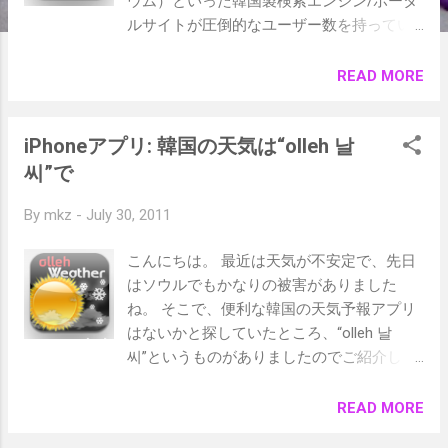
ウム）といった韓国製検索エンジン/ポータ
ルサイトが圧倒的なユーザー数を持ってい
ます。 （ただ、韓国内で完全に閉じた世界
を作ってしまっているのがなかなか問題な
READ MORE
のですが、これはまた別の話。ちなみに
Googleのシェアが低い国は世界で3つ（ロシ
iPhoneアプリ: 韓国の天気は“olleh 날
ア、中国、韓国）だそうです。各国のナン
バーワン検索サイトは、ロシア Yandex 、中
씨”で
国 Baidu 、韓国 Naver です。） 本日は、そ
By
mkz
-
July 30, 2011
のNaverが作ったNaver地図アプリの紹介で
す。 ちょっと見るとGoogle Mapそのままじ
こんにちは。 最近は天気が不安定で、先日
ゃないかと思うのですが、韓国内に特化し
はソウルでもかなりの被害がありました
て非常に精緻に作られています。動作もな
ね。 そこで、便利な韓国の天気予報アプリ
かなか速いです。 네이버 지도/교통 - Naver
はないかと探していたところ、“olleh 날
Map by NHN corp. (無料) App Storeへ 探した
씨”というものがありましたのでご紹介しま
い場所・店名などをキーボードで文字入
す。 olleh 날씨 by KT Corporation (無料)
力、またはマイクのようなアイコンを押し
App Storeへ 출퇴근예보：出退勤予報 시간
READ MORE
て音声認識で入力します。（もちろん韓国
별예보：時間別予報 주간예보：週間予報 전
語ですが） 左は金浦空港から高麗大学まで