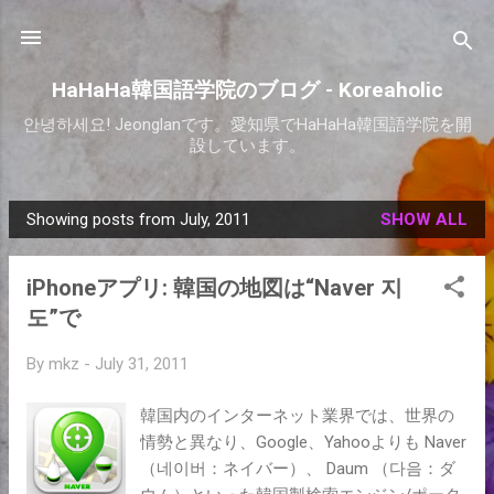
Skip to main content
HaHaHa韓国語学院のブログ - Koreaholic
안녕하세요! Jeonglanです。愛知県でHaHaHa韓国語学院を開
設しています。
Showing posts from July, 2011
SHOW ALL
P
o
iPhoneアプリ: 韓国の地図は“Naver 지
s
도”で
t
s
By
mkz
-
July 31, 2011
韓国内のインターネット業界では、世界の
情勢と異なり、Google、Yahooよりも Naver
（네이버：ネイバー）、 Daum （다음：ダ