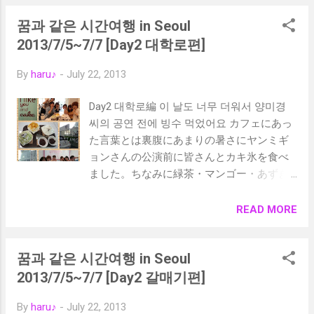
私・・・。 皆さんもお腹すいたよ～という
꿈과 같은 시간여행 in Seoul
ことでセントレアで早めの昼ごはん。 私は
何年かぶりにきしめんを食べました。あ
2013/7/5~7/7 [Day2 대학로편]
ー、名古屋に帰ってきたんだな・・・と思
By
haru♪
-
July 22, 2013
いました。 最初はどうなることやら・・・
と思った旅でしたが、普通では味わうこと
Day2 대학로編 이 날도 너무 더워서 양미경
のできない体験も出来て思い返せばとても
씨의 공연 전에 빙수 먹었어요 カフェにあっ
内容の濃い旅でした♪一緒に旅行した皆さん
た言葉とは裏腹にあまりの暑さにヤンミギ
がそれぞれの得意分野を活かして補ってい
ョンさんの公演前に皆さんとカキ氷を食べ
たのが良かったと思います。 ありがとうご
ました。ちなみに緑茶・マンゴー・あずき
ざいました＾＾ そしてソウルで出会った皆
のピンスを注文。白を基調としたおしゃれ
さんが私達に素敵なおもてなしをして頂け
なカフェでした～ 大学路（テハンノ）は
READ MORE
たことにも感謝します。 本当、人の出会い
色々なところで演芸が行われていて、弘大
って一期一会ですね 만나게 된 여러분 덕분
（ホンデ）とはまた違った活気溢れる場所
에 즐거운 여행이었습니다 감사합니다!! ※
꿈과 같은 시간여행 in Seoul
でした << 前の記事へ 次の記事へ >>
うまく編集加工できていなくてすみません
2013/7/5~7/7 [Day2 갈매기편]
（泣） 誤字脱字もありましたら申し訳あり
ません・・・ << 前の記事へ
By
haru♪
-
July 22, 2013