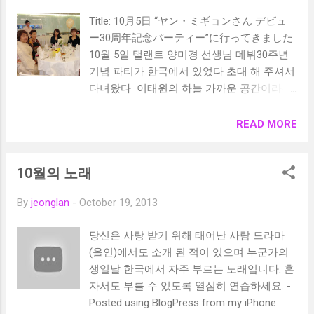
은 참으로 예뻤다. 양미경 샘이랑 함께 저녁
Title: 10月5日 “ヤン・ミギョンさん デビュ
식사 그 이후 사인을 해 주셨다. 삼겹살을 먹
ー30周年記念パーティー”に行ってきました
여 도 주시고 같이 사진 찰칵 !! 감사합니다.
10월 5일 탤랜트 양미경 선생님 데뷔30주년
기념 파티가 한국에서 있었다 초대 해 주셔서
다녀왔다 이태원의 하늘 가까운 공간이라는
장소에서 파티가 열렸다 일본 나고야를 비롯
홍콩 대만 중국 필리핀 노르웨이등 많은 나라
READ MORE
의 팬들이 첨석했다 양미경 선생님 작품인 대
장금이 아시아권에서 인기가 엄청남을 실감
10월의 노래
했다 행사장은 풍선등으로 장식 그냥 그곳에
있는 건만으로 행복함과 설레임 가득했다
By
jeonglan
-
October 19, 2013
Kimoto씨와 타카기씨가 일본을 대표해 기모
노를 입었다 아름다웠다 모두 함께 기념 사진
당신은 사랑 받기 위해 태어난 사람 드라마
찰칵 !!! 이벤트 홀에는 양미경 선생님 사진이
(올인)에서도 소개 된 적이 있으며 누군가의
이렇게 예쁘게 장식 되어 있었다 올해 양미
생일날 한국에서 자주 부르는 노래입니다. 혼
경의 우리가 무지개처럼 나고야 생방송으로
자서도 부를 수 있도록 열심히 연습하세요. -
맺어진 인연 !!! 소중하게 지켜 나가고 싶다
Posted using BlogPress from my iPhone