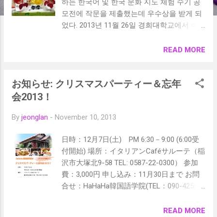
하는 한국어 및 한국 문화 지도 체험 수기 공
모전에 작문을 제출했는데 우수상을 받게 되
었다. 2013년 11월 26일 경희대학교에서 수
상식이 있어서 한국에 다녀왔다. 수상을 축하
해 주기 위해 양미경 선생님께서 와 주셨다.
READ MORE
센스쟁이 우리 학생들 시상식에 함께 참석 못
해 아쉽다며 미리 케이크와 꽃다발을 선물 해
お知らせ: クリスマスパーティー＆忘年
주었다. 난 그들의 활약들을 대신해 글로 썼
을 뿐 수상을 받을 사람들은 바로 당신들입니
会2013！
다. 만남에 감사하며 사랑합니다.
By
jeonglan
-
November 10, 2013
日時：12月7日(土) PM 6:30－9:00 (6:00受
付開始) 場所：イタリアンCaféサルーテ（稲
沢市大塚北9-58 TEL: 0587-22-0300） 参加
費：3,000円 申し込み：11月30日まで お問
合せ：HaHaHa韓国語学院(TEL：090-4256-
7173) サプライズありのクリスマスパーティ
ーです。お楽しみに！
READ MORE