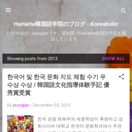
Skip to main content
HaHaHa韓国語学院のブログ - Koreaholic
안녕하세요! Jeonglanです。愛知県でHaHaHa韓国語学院を開
設しています。
Showing posts from 2013
SHOW ALL
P
o
한국어 및 한국 문화 지도 체험 수기 우
s
수상 수상 / 韓国語文化指導体験手記 優
t
秀賞受賞
s
By
jeonglan
-
December 03, 2013
한국 관광 체육부와 세종학당이 후원하고 경
희사이버 대학교 한국어 문화학과에서 주관