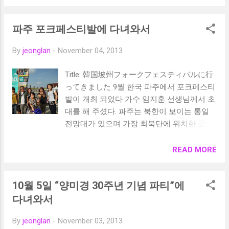
파주 포크페스티발에 다녀와서
By
jeonglan
-
November 04, 2013
Title: 韓国坡州フォークフェスティバルに行
ってきました 9월 한국 파주에서 포크페스티
발이 개최 되었다 가수 임지훈 선생님께서 초
대를 해 주셨다. 파주는 북한이 보이는 통일
전망대가 있으며 가장 최북단에 위치한 곳이
다. 우리를 초대 해 주신 임지훈 가수님과 함
께 배용준씨가 출연한 <첫사랑>OST를 부르
READ MORE
셨던 분이시다. 아들은 지금 현재 비투비에서
가수로 활약을 하고 있다고 한다. 포크 페스
10월 5일 “양미경 30주년 기념 파티”에
티발이 시작되어지고 !! 양미경 선생님께서
와 주셔서 함께 포크 페스티발 야외 공연장에
다녀와서
서 보았다. 야외 공연장에서 양미경 샘이 사
By
jeonglan
-
November 03, 2013
주신 연으로 연 날리기도 해 보고 가을 하늘