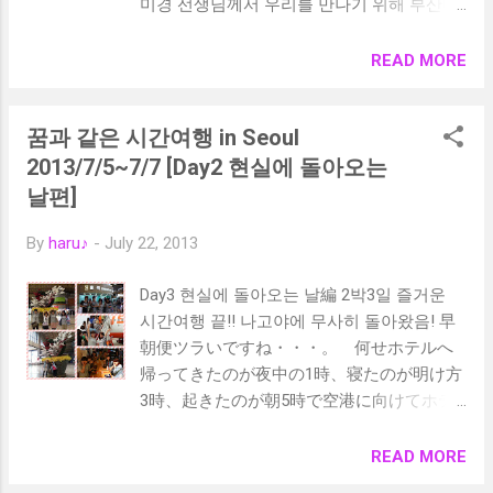
미경 선생님께서 우리를 만나기 위해 부산에
것을 느끼고 갔으리라 ㅎㅎ 한국에 돌아가서
와 주셨다 함께 광안리 야경도 보면서 회를
본인이 가고 싶은 대학에도 합격했으면 좋겠
먹었다 감동 그 자체였다 둘째날에는 오전
READ MORE
다
해피 앙상블분들께서 경남여고에서 콘서트
가 있어 우리를 초대 해 주셨다 여고 시절로
꿈과 같은 시간여행 in Seoul
돌아 간 느낌이었다 점심에는 부산에서 유명
하다는 돼지 국밥을 먹고 해운대 누리마루 등
2013/7/5~7/7 [Day2 현실에 돌아오는
을 산보한 후 저녁에는 한국 무형문화 전통
날편]
공연을 관람했다 세째날은 역사의 도시로 유
명한 경주로 !! 세계문화 유산인 불국사와 석
By
haru♪
-
July 22, 2013
굴암을 관광했다 한국의 역사가 살아 숨쉬는
Day3 현실에 돌아오는 날編 2박3일 즐거운
고즈넉한 경주 일정 마지막날 해피분들과 돼
시간여행 끝!! 나고야에 무사히 돌아왔음! 早
지갈비로 성별 파티 !! 그 이후 국제 시장 자갈
朝便ツラいですね・・・。 何せホテルへ
치 시장 산책후 호텔로 돌아 왔다 해피분들
帰ってきたのが夜中の1時、寝たのが明け方
께서 3일 동안 친절하게 가이드 해 주셔서 유
3時、起きたのが朝5時で空港に向けてホテ
익하고 재미 있는 여행이 되었다 감사의 말을
ル出発が朝6時・・・（笑） 金浦空港で半
전하고 싶다
分ずつとは言えサンドを食べたのに、名古
READ MORE
屋へ着く頃にはお腹がすく始末な