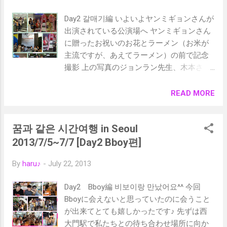
Day2 갈매기編 いよいよヤンミギョンさんが
出演されている公演場へ ヤンミギョンさん
に贈ったお祝いのお花とラーメン（お米が
主流ですが、あえてラーメン）の前で記念
撮影 上の写真のジョンラン先生、木本さ
ん、ゆみさんはヤンミギョンさんが名古屋
へ来られた時にラジオにも出演してスタッ
READ MORE
フとしても頑張ってましたよね ロシアの作
家が書いた「かもめ」という作品にヤンミ
꿈과 같은 시간여행 in Seoul
ギョンさんが出演されているということで
応援も兼ねて。 もちろん全て韓国語。話の
2013/7/5~7/7 [Day2 Bboy편]
内容自体も少し難しいので、私は事前にざ
By
haru♪
-
July 22, 2013
っとあらすじだけは読んで行きました。 と
ても良い席をご用意していただいたので間
Day2 Bboy編 비보이랑 만났어요^^ 今回
近で鑑賞することができました。 양미경 씨
Bboyに会えないと思っていたのに会うこと
들과 함께 회식 할 수 있었다니 지금도 믿을
が出来てとても嬉しかったです♪ 先ずは西
수 없어요 なんと公演後にヤンミギョンさん
大門駅で私たちとの待ち合わせ場所に向か
と会食することが出来ました!! し・か・も