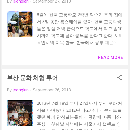
By
jeonglan
-
September 27, 2013
8월에 한국 고등학교 2학년 익수가 우리 집에
서 8일 동안 홈스테이를 했다 한국 고등학생
들은 점심 저녁 급식으로 학교에서 먹고 밤10
시까지 학교에 남아 공부를 한다고 한다 ㅎㅎ
ㅎ입시의 지옥 한국 한국에서 공부 때문에
스트레스를 받고 있는 익수 !!! 일본에 머무는
동안 공부에서 벗어나 자유롭게 나고야 성 관
READ MORE
광도 하고 한국어 배우는 학생들도 만나고 무
엇보다 아들 유지가 형이 생겼다고 좋아 했
부산 문화 체험 투어
다 토요타 박물관 그리고 노리타케 무라 방
문 나고야 여름 날씨는 40도가 넘으니 익수
By
jeonglan
-
September 26, 2013
가 힘들어 했다 무엇보다 이번에 익수에게
가족이 되어 주어ㅛ던 한국어를 배우고 있는
2013년 7월 18일 부터 21일까지 부산 문화 체
메구미씨 가족 메구미씨 아들 리키아가 익수
험을 다녀왔다 2012년 나고야에서 콘서트를
와 같이 고등학교 2학년이라 좋은 친구가 되
했던 해피 앙상블분들께서 공항에 마중 나와
어 주었다 메구미씨 가족과도 하루를 보냈다
주셨다 첫째날 저녁에는 서울에서 탤랜트 양
모든분들의 협력으로 익수는 일본에서 많은