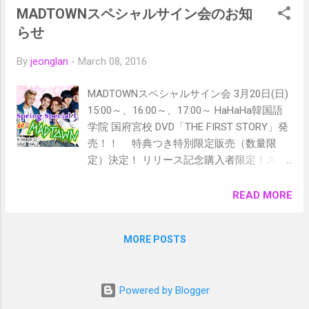
MADTOWNスペシャルサイン会のお知
らせ
By
jeonglan
-
March 08, 2016
MADTOWNスペシャルサイン会 3月20日(日)
15:00～、16:00～、17:00～ HaHaHa韓国語
学院 国府宮校 DVD「THE FIRST STORY」発
売！！ 特典つき特別限定販売（数量限
定）決定！ リリース記念購入者限定！スペ
シャルサイン会＆2ショットセルカ！ DVD
販売 8,800円 (税込) MADTOWN DVDのリリ
READ MORE
ースイベントを3月20日、HaHaHa韓国語学
院 国府宮校で行います。 リリースイベント
MORE POSTS
に参加したい方「 皆さんの知り合いでも構
いません」 受け付けしております。 以下を
担当の先生にお知らせください。 ・名前 ・
Powered by Blogger
電話番号とメールアドレス ・購入個数 ・サ
イン&2ショットセルカ希望メンバー ・サイ