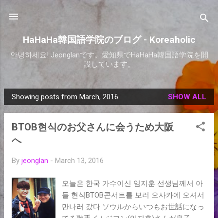
Skip to main content
HaHaHa韓国語学院のブログ - Koreaholic
안녕하세요! Jeonglanです。愛知県でHaHaHa韓国語学院を開
設しています。
Showing posts from March, 2016
SHOW ALL
P
o
BTOB현식のお父さんに会うため大阪
s
へ
t
s
By
jeonglan
-
March 13, 2016
오늘은 한국 가수이신 임지훈 선생님께서 아
들 현식BTOB콘서트를 보러 오사카에 오셔서
만나러 갔다 ソウルからいつもお世話になっ