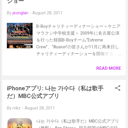
ショー
게 후회만 될테니까 I know, I know 그저 웃고
By
jeonglan
-
August 28, 2011
있는 삐애로가 좋을지도 몰라 때묻지 않은채
로 일어설 수 있을까 털어내봐도 아픔은 쌓이
B-Boyチャリティーディナーショー＜ケニア
지만 She knows, She knows 이제 더이상은
マラクシ中学校支援＞ 2009年に名古屋公演
혼자만의 내일이 아니야 그래요 Hello, Hello
を行った韓国B-Boyチーム“Extreme
귀여운 나의 천사여 언제나 나의 곁을 지켜줘
Crew”、“Illusion”の皆さんが11月に再来日し
요 그리고 Thank you, Thank you 너에게 하고
チャリティーディナーショーを開催するこ
싶은 한마디 No No No No 고맙다는 그 말뿐
とになりました。 日時：2011年11月30日
이죠 수없이 맞대왔던 그모든 세상에게 인사
（水）18:00～20:00 場所：稲沢市民会館
READ MORE
하는 법을 가르쳐준 그대죠 내맘에 넘쳐나는
（小ホール） 参加費：8,000円（食事代込）
이 멜로디를 너와 함께 지켜갈거야 그래요
お問い合せ：HaHaHa韓国語教室 TEL: 0587-
Hello, Hello 귀여운 나의 천사여 언제나 나의
iPhoneアプリ: 나는 가수다（私は歌手
23-8933, Mail: info@hahaha-korea.net ＜B-
곁을 지켜줘요 그리고 Thank you, Thank you
Boyとは＞ B-Boy（びーぼーい）とは、 ブ
だ）MBC公式アプリ
너에게 하고싶은 한마디 No No No No 사랑
レイクダンス を踊る男性のこと。韓国のB-
한단 고백보다 고맙다는 그 한마디로 내 모든
By
mkz
-
August 28, 2011
Boyたちは数々の世界大会で活躍し、その実
맘을 전해요
力は世界でもトップクラスと認められてい
나는 가수다（私は歌手だ）MBC公式アプリ
ます。チーム“Extreme Crew”等が世界大会