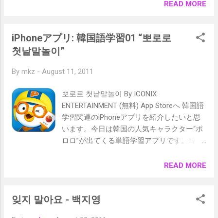
す）に乗って頂上に。海と山が見渡せとて
READ MORE
も美しいです。 ＜이순신 공원（李舜臣公
園）、거북선（コブク船：亀甲船）など＞
iPhoneアプリ: 韓国語学習01 “뽀로로
※ 李舜臣 将軍、거북선（ コブク船 ）につ
いては事前に必ず調べておきましょう。歴
첫낱말놀이”
史上、日本と大変関係がありますので。 ＜
By
mkz
-
August 11, 2011
동피랑 벽화마을（ドンピラン壁画村）＞ 町
一帯の壁に多数の絵が描いてあり、韓国の
뽀로로 첫낱말놀이 By ICONIX
モンマルトルと言われることも（？） ＜통
ENTERTAINMENT (無料) App Storeへ 韓国語
영활어시장（トンヨン活魚市場）＞ 市場で
学習関連のiPhoneアプリを紹介したいと思
は新鮮な魚介類が手に入ります。写真は市
います。今日は韓国の人気キャラクター“ポ
場で食べる졸북국。 その他詳しくは、
ロロ”が出てくる単語学習アプリです。韓国
Cherryのブログを見てくださいね。 Cherry
の幼児向けですが、無料ですし、試しに一
のブログ：韓国語版 Cherryのブログ：自動
度インストールしてみてください。 以下は
READ MORE
翻訳版 大きな地図で見る
動画によるアプリの解説です。
잊지 말아요 - 백지영