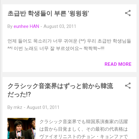
초급반 학생들이 부른 '윙윙윙'
By
eunhee HAN
-
August 03, 2011
언제 들어도 목소리가 너무 귀여운 (^^) 우리 초급반 학생님들
^^! 이번 노래도 너무 잘 부르셨어요~ 짝짝짝~!!!
READ MORE
クラシック音楽界はずっと前から韓流
だった!?
By
mkz
-
August 01, 2011
クラシック音楽界でも韓国系演奏家の活躍
は昔から目覚ましく、その最初の代表格は
ヴァイオリニストのチョン・キョンファで