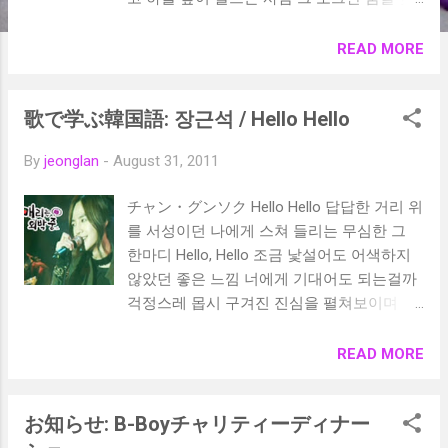
어버리고 산 건 내가 너무 커버렸을 때 하지
만 괴로울 땐 아이처럼 뛰어 놀고 싶어 조그
READ MORE
만 나의 꿈들을 풍선에 가득 싣고 지나가버린
어린 시절엔 풍선을 타고 날아가는 예쁜 꿈도
歌で学ぶ韓国語: 장근석 / Hello Hello
꾸었지 빨간 풍선이 하늘을 날면 내 마음에도
아름다운 기억들이 생각나 왜 하늘을 보면 나
By
jeonglan
-
August 31, 2011
는 눈물이 날까 그것조차 알 수 없잖아 왜 어
른이 되면 잊어버리게 될까 조그맣던 아이 시
チャン・グンソク Hello Hello 답답한 거리 위
절을 때로는 나도 그냥 하늘 높이 날아가고
를 서성이던 나에게 스쳐 들리는 무심한 그
싶어 잊었던 나의 꿈들과 추억을 가득 싣고
한마디 Hello, Hello 조금 낯설어도 어색하지
지나가버린 어린 시절엔 풍선을 타고 날아가
않았던 좋은 느낌 너에게 기대어도 되는걸까
는 예쁜 꿈도 꾸었지 빨간 풍선이 하늘을 날
걱정스레 몹시 구겨진 진심을 펼쳐보이며
면 내 마음에도 아름다운 기억들이 생각나 랄
Thank you, Thank you 그저 고맙다는 솔직함
라라라라 세월이 흘러도 랄라라라라 잊어버
이 전해지고 있어 그래요 Hello, Hello 귀여운
READ MORE
려도 랄라라라라 빨간 풍선에 담을 수 있을까
나의 천사여 언제나 나의 곁을 지켜줘요 그리
지나가버린 어린 시절엔 풍선을 타고 날아가
고 Thank you, Thank you 너에게 하고싶은 한
는 예쁜 꿈도 꾸었지 빨간 풍선이 하늘을 날
お知らせ: B-Boyチャリティーディナー
마디 No No No No 고맙다는 그 말 뿐이죠 일
면 내 마음에도 아름다운 기억들이 생각나
부러 틀리는게 쉽진 않아 그럴수록 견뎌내는