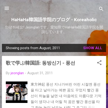
Skip to main content
HaHaHa韓国語学院のブログ - Koreaholic
안녕하세요! Jeonglanです。愛知県でHaHaHa韓国語学院を開
設しています。
Showing posts from August, 2011
SHOW ALL
P
o
歌で学ぶ韓国語: 동방신기 - 풍선
s
t
By
jeonglan
-
August 31, 2011
s
東方神起 풍선 지나가버린 어린 시절엔 풍선
을 타고 날아가는 예쁜 꿈도 꾸었지 빨간 풍
선이 하늘을 날면 내 마음에도 아름다운 기억
들이 생각나 내 어릴 적 꿈은 빨간 풍선을 타
고 하늘 높이 날으는 사람 그 조그만 꿈을 잊