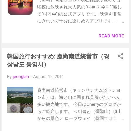
（無料） App Storeへ 現在韓国のMBCで日
で優勝し韓国内でも逆に注目を浴びるよう
曜夜に放映され大人気の“나는 가수다”(略し
になりました。 李明博大統領も観に来まし
て“나가수”)の公式アプリです。 映像も非常
た。 ＜韓国B-Boyチーム“Extreme Crew（エ
にきれいで十分に楽しめるアプリです。た
クストリームクルー）”とは＞ 毎年ドイツで
だ時々動作が遅くなったりする（おそらく
行われるB-Boy世界大会“ Battle of the Year
サーバー負荷の問題でしょうか）ので改善
READ MORE
”（2007年）で優勝した韓国を代表するブレ
を望みます。 以下はスマートフォンアプリ
イクダンスチーム。現在、 ロッテワールド
ではなく、ポータルサイトDaumで公開され
芸術劇場 にて定期公演開催中。 ・2009年
韓国旅行おすすめ: 慶尚南道統営市（경
ている“나가수”の過去動画です。放送日の次
B-Boy名古屋公演の様子は→ こちら 。 ブレ
の日にはアップされます。 “ 나는 가수다 무
상남도 통영시）
イクダンスは人間の能力の限界を追求する
편집 동영상 독점 공개! ” 日本でも類似の番
ダンスのため、ほとんどのB-Boy達はたばこ
By
jeonglan
-
August 12, 2011
組が企画されているという話もあります。
酒もせず、ほんとうに真面目です。ある意
歌好きの方はもちろん、そうでない方もた
味、求道者に近い雰囲気を感じますね。 11
慶尚南道統営市（キョンサンナム道トンヨ
いへん楽しめる番組ですね。
月30日公演当日の様子はこちら ・ B-boyチ
ン市）は、海と山に囲まれ見所がたいへん
ャリティーディナーショー写真 第1集 ・ B-
多い観光地です。 今日はCherryのブログか
boyチャリティーディナーショー写真 第2集
らご紹介します。 ＜미륵산（彌勒山）頂上
からの景色＞ ロープウェイ（韓国では普
通、케이블카:ケーブルカーと呼んでいま