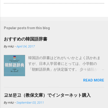
Popular posts from this blog
おすすめの韓国語辞書
By
mkz
-
April 04, 2017
韓国語の辞書はどれがいいかとよく訊かれま
すが、日本人学習者にとっては、小学館の
「朝鮮語辞典」が決定版です。 少々値段が高
いのですがそれだけの価値はあります。ちな
READ MORE
みになぜ「朝鮮語」となっているかという
と、発売時点では日本の教育界で「朝鮮語」
とするのが慣例だったからだそうです。もち
교보문고（教保文庫）でインターネット購入
ろん現在の韓国で使われている言葉を中心に
By
mkz
-
September 03, 2011
詳しく扱われています。 電子辞書でこの「朝