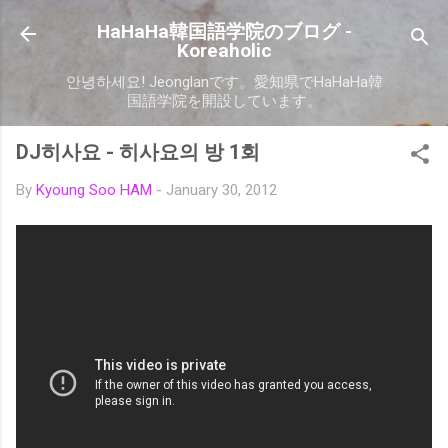
Skip to main content
HaHaHa韓国語学院のブログ -
Koreaholic
안녕하세요! Jeonglanです。愛知県でHaHaHa韓
国語学院を開設しています。
DJ히사요 - 히사요의 방 1회
By
Kyoung Soo HAM
-
January 30, 2012