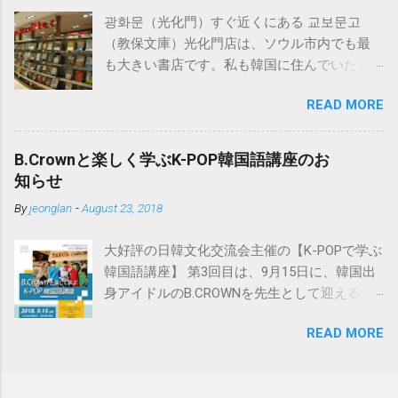
鮮語辞典」が入っているものはカシオから出
광화문（光化門）すぐ近くにある 교보문고
ています。 必要以上の高機能・辞書数でこち
（教保文庫）光化門店は、ソウル市内でも最
らも値段が高めですが、下記の「日韓辞典」
も大きい書店です。私も韓国に住んでいたと
も入っているのでおすすめです。 日韓辞典の
きはよく行きました。 韓国の書籍・CD等は、
おすすめははこちら。小学館「日韓辞典」
READ MORE
この교보문고のインターネットサイト
「朝鮮語辞典」とセットになる日韓辞典で
http://www.kyobobook.co.kr/ で注文可能で、日
す。朝鮮語辞典と同じく実に詳しく解説され
本にも送付してくれます。 以下はその方法で
ています。 ※iPhone用アプリも出ました。
B.Crownと楽しく学ぶK-POP韓国語講座のお
すが、ブラウザは基本的にInternet Explorerを
https://www.monokakido.jp/foreign/korean/ 関
知らせ
使用しましょう。 ※Windowsを使っている方
連記事 - 朝鮮語辞典とNEW-ACE韓日辞典の違
By
jeonglan
-
August 23, 2018
は通常Internet Explorerを使用していると思い
い
ますので問題はありません。韓国のサイトは
大好評の日韓文化交流会主催の【K-POPで学ぶ
Internet Explorerを使用しないと正しく動作し
韓国語講座】 第3回目は、9月15日に、韓国出
ない場合が多いです。 ①まずは会員加入で
身アイドルのB.CROWNを先生として迎えるこ
す。 サイト画面最上部の“회원가입（会員加
とが決定しました🌸 歌やダンスの実力はもち
入）”をクリックします。 교보문고と핫트랙스
READ MORE
ろんのこと、ずば抜けた日本語の実力で、ス
の同時加入になりますがよろしいですか、と
テージの上で多彩な魅力を見せてくれます!! 7
いう確認画面です。 ※핫트랙스とは、교보문
月に名古屋初上陸したB.CROWNは、大阪・東
고内にあるCDや文房具を販売している店で