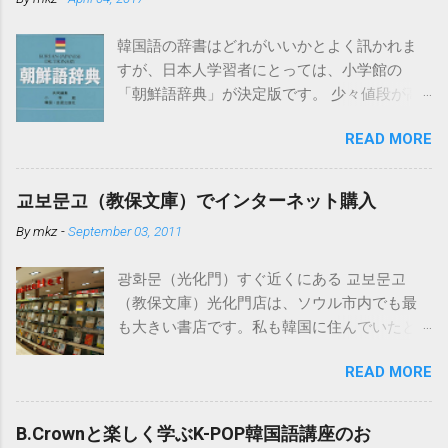
韓国語の辞書はどれがいいかとよく訊かれま
すが、日本人学習者にとっては、小学館の
「朝鮮語辞典」が決定版です。 少々値段が高
いのですがそれだけの価値はあります。ちな
READ MORE
みになぜ「朝鮮語」となっているかという
と、発売時点では日本の教育界で「朝鮮語」
とするのが慣例だったからだそうです。もち
교보문고（教保文庫）でインターネット購入
ろん現在の韓国で使われている言葉を中心に
By
mkz
-
September 03, 2011
詳しく扱われています。 電子辞書でこの「朝
鮮語辞典」が入っているものはカシオから出
광화문（光化門）すぐ近くにある 교보문고
ています。 必要以上の高機能・辞書数でこち
（教保文庫）光化門店は、ソウル市内でも最
らも値段が高めですが、下記の「日韓辞典」
も大きい書店です。私も韓国に住んでいたと
も入っているのでおすすめです。 日韓辞典の
きはよく行きました。 韓国の書籍・CD等は、
おすすめははこちら。小学館「日韓辞典」
READ MORE
この교보문고のインターネットサイト
「朝鮮語辞典」とセットになる日韓辞典で
http://www.kyobobook.co.kr/ で注文可能で、日
す。朝鮮語辞典と同じく実に詳しく解説され
本にも送付してくれます。 以下はその方法で
ています。 ※iPhone用アプリも出ました。
B.Crownと楽しく学ぶK-POP韓国語講座のお
すが、ブラウザは基本的にInternet Explorerを