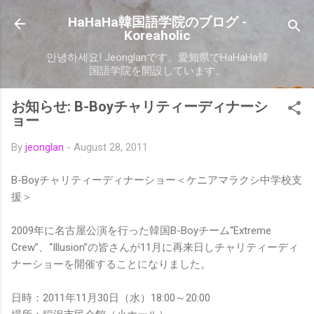
Skip to main content
HaHaHa韓国語学院のブログ -
Koreaholic
안녕하세요! Jeonglanです。愛知県でHaHaHa韓
国語学院を開設しています。
お知らせ: B-Boyチャリティーディナーシ
ョー
By
jeonglan
-
August 28, 2011
B-Boyチャリティーディナーショー＜ケニアマラクシ中学校支
援＞
2009年に名古屋公演を行った韓国B-Boyチーム“Extreme
Crew”、“Illusion”の皆さんが11月に再来日しチャリティーディ
ナーショーを開催することになりました。
日時：2011年11月30日（水）18:00～20:00