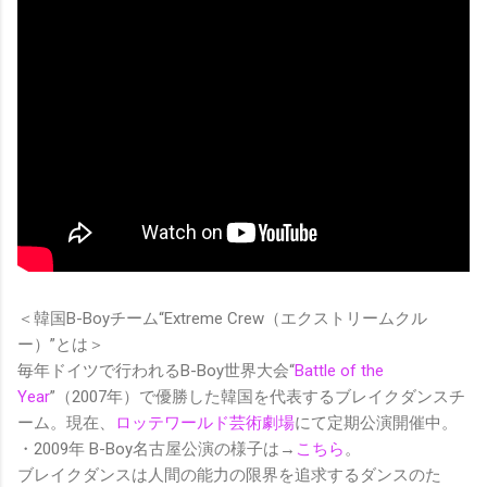
＜韓国B-Boyチーム“Extreme Crew（エクストリームクル
ー）”とは＞
毎年ドイツで行われるB-Boy世界大会“
Battle of the
Year
”（2007年）で優勝した韓国を代表するブレイクダンスチ
ーム。現在、
ロッテワールド芸術劇場
にて定期公演開催中。
・2009年 B-Boy名古屋公演の様子は→
こちら
。
ブレイクダンスは人間の能力の限界を追求するダンスのた