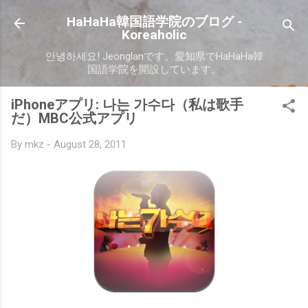
Skip to main content
HaHaHa韓国語学院のブログ -
Koreaholic
안녕하세요! Jeonglanです。愛知県でHaHaHa韓
国語学院を開設しています。
iPhoneアプリ: 나는 가수다（私は歌手
だ）MBC公式アプリ
By
mkz
-
August 28, 2011