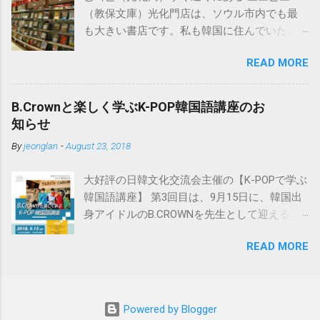
ています。 必要以上の高機能・辞書数でこち
（教保文庫）光化門店は、ソウル市内でも最
らも値段が高めですが、下記の「日韓辞典」
も大きい書店です。私も韓国に住んでいたと
も入っているのでおすすめです。 日韓辞典の
きはよく行きました。 韓国の書籍・CD等は、
おすすめははこちら。小学館「日韓辞典」
READ MORE
この교보문고のインターネットサイト
「朝鮮語辞典」とセットになる日韓辞典で
http://www.kyobobook.co.kr/ で注文可能で、日
す。朝鮮語辞典と同じく実に詳しく解説され
本にも送付してくれます。 以下はその方法で
ています。 ※iPhone用アプリも出ました。
B.Crownと楽しく学ぶK-POP韓国語講座のお
すが、ブラウザは基本的にInternet Explorerを
https://www.monokakido.jp/foreign/korean/ 関
知らせ
使用しましょう。 ※Windowsを使っている方
連記事 - 朝鮮語辞典とNEW-ACE韓日辞典の違
By
jeonglan
-
August 23, 2018
は通常Internet Explorerを使用していると思い
い
ますので問題はありません。韓国のサイトは
大好評の日韓文化交流会主催の【K-POPで学ぶ
Internet Explorerを使用しないと正しく動作し
韓国語講座】 第3回目は、9月15日に、韓国出
ない場合が多いです。 ①まずは会員加入で
身アイドルのB.CROWNを先生として迎えるこ
す。 サイト画面最上部の“회원가입（会員加
とが決定しました🌸 歌やダンスの実力はもち
入）”をクリックします。 교보문고と핫트랙스
READ MORE
ろんのこと、ずば抜けた日本語の実力で、ス
の同時加入になりますがよろしいですか、と
テージの上で多彩な魅力を見せてくれます!! 7
いう確認画面です。 ※핫트랙스とは、교보문
月に名古屋初上陸したB.CROWNは、大阪・東
고内にあるCDや文房具を販売している店で
京ではすでに大人気です!! そんな彼らと近くで
す。 “가입계속하기（加入手続継続）”をクリッ
Powered by Blogger
交流しながら韓国語を学べるこの韓国語講座