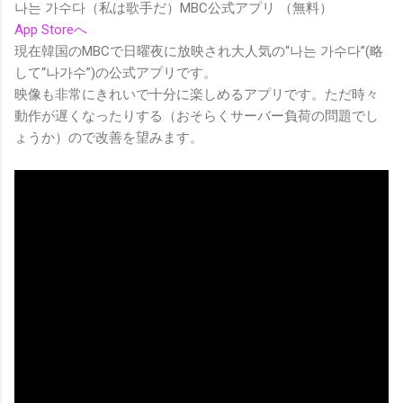
나는 가수다（私は歌手だ）MBC公式アプリ （無料）
App Storeへ
現在韓国のMBCで日曜夜に放映され大人気の“나는 가수다”(略
して“나가수”)の公式アプリです。
映像も非常にきれいで十分に楽しめるアプリです。ただ時々
動作が遅くなったりする（おそらくサーバー負荷の問題でし
ょうか）ので改善を望みます。