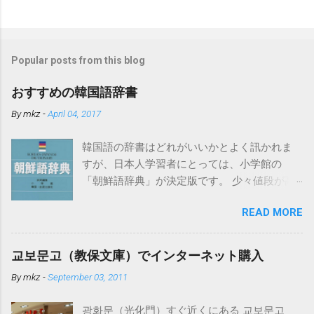
Popular posts from this blog
おすすめの韓国語辞書
By
mkz
-
April 04, 2017
韓国語の辞書はどれがいいかとよく訊かれま
すが、日本人学習者にとっては、小学館の
「朝鮮語辞典」が決定版です。 少々値段が高
いのですがそれだけの価値はあります。ちな
READ MORE
みになぜ「朝鮮語」となっているかという
と、発売時点では日本の教育界で「朝鮮語」
とするのが慣例だったからだそうです。もち
교보문고（教保文庫）でインターネット購入
ろん現在の韓国で使われている言葉を中心に
By
mkz
-
September 03, 2011
詳しく扱われています。 電子辞書でこの「朝
鮮語辞典」が入っているものはカシオから出
광화문（光化門）すぐ近くにある 교보문고