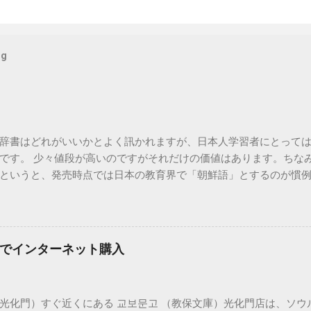
og
辞書はどれがいいかとよく訊かれますが、日本人学習者にとって
です。 少々値段が高いのですがそれだけの価値はあります。ちな
というと、発売時点では日本の教育界で「朝鮮語」とするのが慣
在の韓国で使われている言葉を中心に詳しく扱われています。 電
っているものはカシオから出ています。 必要以上の高機能・辞書
記の「日韓辞典」も入っているのでおすすめです。 日韓辞典のお
典」 「朝鮮語辞典」とセットになる日韓辞典です。朝鮮語辞典と
でインターネット購入
※iPhone用アプリも出ました。 https://www.monokakido.jp/forei
NEW-ACE韓日辞典の違い
光化門）すぐ近くにある 교보문고 （教保文庫）光化門店は、ソウ