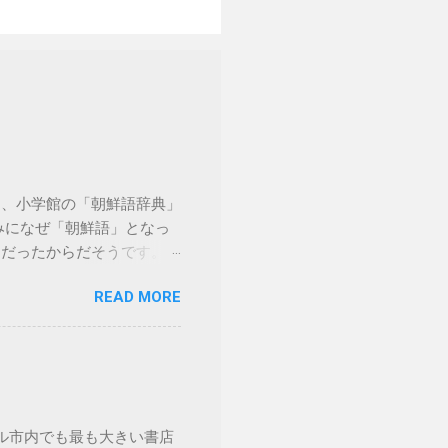
は、小学館の「朝鮮語辞典」
みになぜ「朝鮮語」となっ
例だったからだそうです。も
子辞書でこの「朝鮮語辞
READ MORE
数でこちらも値段が高めで
すすめははこちら。小学館
同じく実に詳しく解説され
gn/korean/ 関連記事 - 朝鮮
ル市内でも最も大きい書店