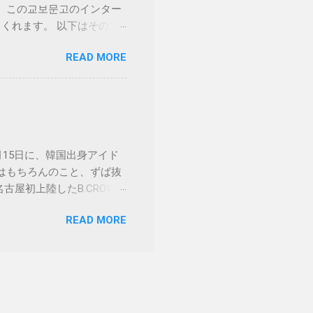
、この교보문고のインター
送付してくれます。 以下はその方
ndowsを使っている方は通常
READ MORE
nternet Explorerを
サイト画面最上部の“회원가
りますがよろしいですか、と
ている店です。 “가입계
日本在住日本人の場合
面がでますので、以下すべて
月15日に、韓国出身アイド
●수집하는 개인정보 항목
力はもちろんのこと、ずば抜
 이용목적에 동의합니다.
古屋初上陸したB.CROWN
간에 동의합니다.（個人情
韓国語を学べるこの韓国語講
します。 個人情報の入力
READ MORE
込みは、以下のフォームより
トで入力します。 성별
OKです） 参加申し込みフォーム
好きなIDを入力します。
 13:30スタート 会場： 稲
に使われていないかチェック
タクシーで約5分 カンマ
す。※類推されやすいパスワ
学院生徒 1,000円 今回
もよいでしょう。 비밀번