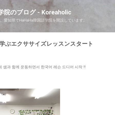
Skip to main content
院のブログ - Koreaholic
nです。愛知県でHaHaHa韓国語学院を開設しています。
で学ぶエクササイズレッスンスタート
희 샘과 함께 운동하면서 한국어 레슨 드디어 시작 !!