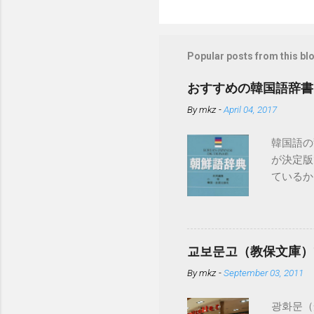
Popular posts from this bl
おすすめの韓国語辞書
By
mkz
-
April 04, 2017
韓国語の
が決定版
ているか
ちろん現
典」が入
すが、下
「日韓辞
교보문고（教保文庫）
ています。 
By
mkz
-
September 03, 2011
語辞典と
광화문（