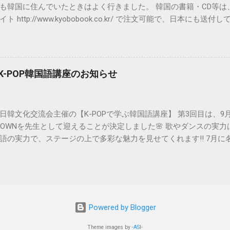
も韓国に住んでいたときはよく行きました。 韓国の書籍・CD等は
ト http://www.kyobobook.co.kr/ で注文可能で、日本にも
ブラウザは基本的にInternet Explorerを使用しましょう。 ※Wi
net Explorerを使用していると思いますので問題はありません。韓国のサイトはI
いと正しく動作しない場合が多いです。 ①まずは会員加入です。 
加入）”をクリックします。 교보문고と핫트랙스の同時加入にな
ぶK-POP韓国語講座のお知らせ
画面です。 ※핫트랙스とは、교보문고内にあるCDや文房具を販売し
加入手続継続）”をクリックします。 会員の種類を選択します。 
외거주회원（海外居住会員）”をクリックします。 利用約款同意画
日韓文化交流会主催の【K-POPで学ぶ韓国語講座】 第3回目は、9
（v）します。 ●용약관에 동의합니다.（利用約款に同意します。） 
CROWNを先生として迎えることが決定しました🌸 歌やダンスの実
합니다.（収集する個人情報項目に同意します。） ●개인정보 수집 및
語の実力で、ステージの上で多彩な魅力を見せてくれます!! 7月に名
報収集および利用目的に同意します。） ●개인정보 보유 및 이용기
・東京ではすでに大人気です!! そんな彼らと近くで交流しながら
よび利用期間に同意します。） “가입동의（加入同意）”をクリック
ご希望の方は、8/31までに参加申請をお願いします。 参加申し
。 次の表のように入力します。 이름（名前） 名前をアルファベッ
い。 （あるいはメール info@japankorea-nagoya.org でも
 여성（女性）か남성（男性）を選択します。 아이디（ID） 自分の
B.Crownと楽しく学ぶK-POP韓国語講座 日時： 2018年9月15日(土)
文字で英小文字と数字を使用。 중복확인（ID重複確認） 同じIDが既
―ザール2F（愛知県稲沢市西町2-16-2） 名鉄国府宮駅より
 비밀번호（パスワード） 5~10文字の英小文字と数字で入力しま
Powered by Blogger
外観（2Fホール） 参加費： 日韓文化交流会会員およびHaHaHa韓国語
“안전도 낮음（安全度が低い）”と出ますが、それほど気にしなくて
登録された方は無料
..
Theme images by
-ASI-