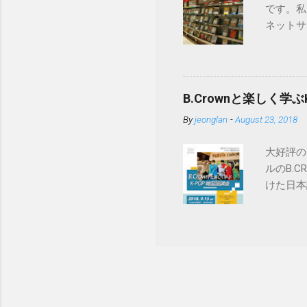
です。私
ネットサイ
法ですが、
Inter
使用しな
입（会員
B.Crownと楽しく学
いう確認
By
jeonglan
-
August 23, 2018
속하기（
は、“해
大好評の
チェック
ルのB.
에 동의
けた日本
（個人情
は、大阪
報保有お
座に参加
画面です
送信くださ
（性別）
はこちら 
5~10
沢カンマ
します。
―ザール
ードだと
新規会員
호 확인（.