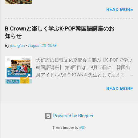
きはよく行きました。 韓国の書籍・CD等は、
おすすめははこちら。小学館「日韓辞典」
READ MORE
この교보문고のインターネットサイト
「朝鮮語辞典」とセットになる日韓辞典で
http://www.kyobobook.co.kr/ で注文可能で、日
す。朝鮮語辞典と同じく実に詳しく解説され
本にも送付してくれます。 以下はその方法で
ています。 ※iPhone用アプリも出ました。
B.Crownと楽しく学ぶK-POP韓国語講座のお
すが、ブラウザは基本的にInternet Explorerを
https://www.monokakido.jp/foreign/korean/ 関
知らせ
使用しましょう。 ※Windowsを使っている方
連記事 - 朝鮮語辞典とNEW-ACE韓日辞典の違
By
jeonglan
-
August 23, 2018
は通常Internet Explorerを使用していると思い
い
ますので問題はありません。韓国のサイトは
大好評の日韓文化交流会主催の【K-POPで学ぶ
Internet Explorerを使用しないと正しく動作し
韓国語講座】 第3回目は、9月15日に、韓国出
ない場合が多いです。 ①まずは会員加入で
身アイドルのB.CROWNを先生として迎えるこ
す。 サイト画面最上部の“회원가입（会員加
とが決定しました🌸 歌やダンスの実力はもち
入）”をクリックします。 교보문고と핫트랙스
READ MORE
ろんのこと、ずば抜けた日本語の実力で、ス
の同時加入になりますがよろしいですか、と
テージの上で多彩な魅力を見せてくれます!! 7
いう確認画面です。 ※핫트랙스とは、교보문
月に名古屋初上陸したB.CROWNは、大阪・東
고内にあるCDや文房具を販売している店で
京ではすでに大人気です!! そんな彼らと近くで
す。 “가입계속하기（加入手続継続）”をクリッ
Powered by Blogger
交流しながら韓国語を学べるこの韓国語講座
クします。 会員の種類を選択します。 日本在
に参加ご希望の方は、8/31までに参加申請を
Theme images by
-ASI-
住日本人の場合は、“해외거주회원（海外居住
お願いします。 参加申し込みは、以下のフォ
会員）”をクリックします。 利用約款同意画面