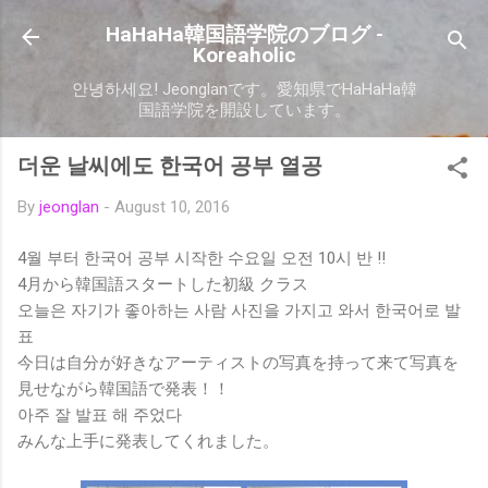
Skip to main content
HaHaHa韓国語学院のブログ -
Koreaholic
안녕하세요! Jeonglanです。愛知県でHaHaHa韓
国語学院を開設しています。
더운 날씨에도 한국어 공부 열공
By
jeonglan
-
August 10, 2016
4월 부터 한국어 공부 시작한 수요일 오전 10시 반 !!
4月から韓国語スタートした初級 クラス
오늘은 자기가 좋아하는 사람 사진을 가지고 와서 한국어로 발
표
今日は自分が好きなアーティストの写真を持って来て写真を
見せながら韓国語で発表！！
아주 잘 발표 해 주었다
みんな上手に発表してくれました。