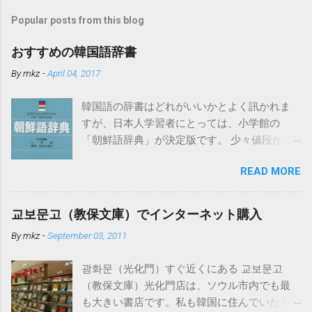
Popular posts from this blog
おすすめの韓国語辞書
By
mkz
-
April 04, 2017
韓国語の辞書はどれがいいかとよく訊かれま
すが、日本人学習者にとっては、小学館の
「朝鮮語辞典」が決定版です。 少々値段が高
いのですがそれだけの価値はあります。ちな
READ MORE
みになぜ「朝鮮語」となっているかという
と、発売時点では日本の教育界で「朝鮮語」
とするのが慣例だったからだそうです。もち
교보문고（教保文庫）でインターネット購入
ろん現在の韓国で使われている言葉を中心に
By
mkz
-
September 03, 2011
詳しく扱われています。 電子辞書でこの「朝
鮮語辞典」が入っているものはカシオから出
광화문（光化門）すぐ近くにある 교보문고
ています。 必要以上の高機能・辞書数でこち
（教保文庫）光化門店は、ソウル市内でも最
らも値段が高めですが、下記の「日韓辞典」
も大きい書店です。私も韓国に住んでいたと
も入っているのでおすすめです。 日韓辞典の