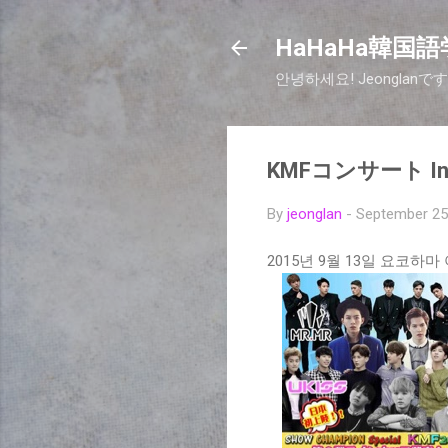
HaHaHa韓国語学
안녕하세요! Jeongla
KMFコンサート In 
By
jeonglan
-
September 25
2015년 9월 13일 요코하