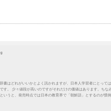
og
辞書はどれがいいかとよく訊かれますが、日本人学習者にとって
です。 少々値段が高いのですがそれだけの価値はあります。ちな
というと、発売時点では日本の教育界で「朝鮮語」とするのが慣
在の韓国で使われている言葉を中心に詳しく扱われています。 電
っているものはカシオから出ています。 必要以上の高機能・辞書