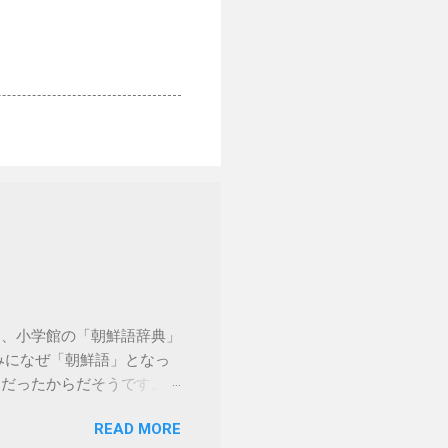
は、小学館の「朝鮮語辞典」
みになぜ「朝鮮語」となっ
例だったからだそうです。も
子辞書でこの「朝鮮語辞
READ MORE
数でこちらも値段が高めで