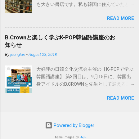
も大きい書店です。私も韓国に住んでいたと
も入っているのでおすすめです。 日韓辞典の
きはよく行きました。 韓国の書籍・CD等は、
おすすめははこちら。小学館「日韓辞典」
READ MORE
この교보문고のインターネットサイト
「朝鮮語辞典」とセットになる日韓辞典で
http://www.kyobobook.co.kr/ で注文可能で、日
す。朝鮮語辞典と同じく実に詳しく解説され
本にも送付してくれます。 以下はその方法で
ています。 ※iPhone用アプリも出ました。
B.Crownと楽しく学ぶK-POP韓国語講座のお
すが、ブラウザは基本的にInternet Explorerを
https://www.monokakido.jp/foreign/korean/ 関
知らせ
使用しましょう。 ※Windowsを使っている方
連記事 - 朝鮮語辞典とNEW-ACE韓日辞典の違
By
jeonglan
-
August 23, 2018
は通常Internet Explorerを使用していると思い
い
ますので問題はありません。韓国のサイトは
大好評の日韓文化交流会主催の【K-POPで学ぶ
Internet Explorerを使用しないと正しく動作し
韓国語講座】 第3回目は、9月15日に、韓国出
ない場合が多いです。 ①まずは会員加入で
身アイドルのB.CROWNを先生として迎えるこ
す。 サイト画面最上部の“회원가입（会員加
とが決定しました🌸 歌やダンスの実力はもち
入）”をクリックします。 교보문고と핫트랙스
READ MORE
ろんのこと、ずば抜けた日本語の実力で、ス
の同時加入になりますがよろしいですか、と
テージの上で多彩な魅力を見せてくれます!! 7
いう確認画面です。 ※핫트랙스とは、교보문
月に名古屋初上陸したB.CROWNは、大阪・東
고内にあるCDや文房具を販売している店で
京ではすでに大人気です!! そんな彼らと近くで
す。 “가입계속하기（加入手続継続）”をクリッ
Powered by Blogger
交流しながら韓国語を学べるこの韓国語講座
クします。 会員の種類を選択します。 日本在
に参加ご希望の方は、8/31までに参加申請を
Theme images by
-ASI-
住日本人の場合は、“해외거주회원（海外居住