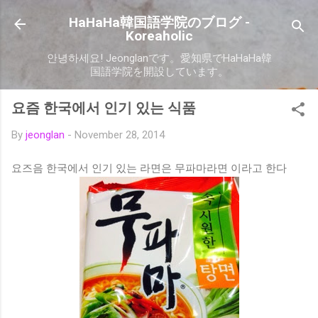
Skip to main content
HaHaHa韓国語学院のブログ -
Koreaholic
안녕하세요! Jeonglanです。愛知県でHaHaHa韓
国語学院を開設しています。
요즘 한국에서 인기 있는 식품
By
jeonglan
-
November 28, 2014
요즈음 한국에서 인기 있는 라면은 무파마라면 이라고 한다