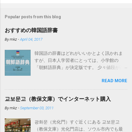
Popular posts from this blog
おすすめの韓国語辞書
By
mkz
-
April 04, 2017
韓国語の辞書はどれがいいかとよく訊かれま
すが、日本人学習者にとっては、小学館の
「朝鮮語辞典」が決定版です。 少々値段が高
いのですがそれだけの価値はあります。ちな
READ MORE
みになぜ「朝鮮語」となっているかという
と、発売時点では日本の教育界で「朝鮮語」
とするのが慣例だったからだそうです。もち
교보문고（教保文庫）でインターネット購入
ろん現在の韓国で使われている言葉を中心に
By
mkz
-
September 03, 2011
詳しく扱われています。 電子辞書でこの「朝
鮮語辞典」が入っているものはカシオから出
광화문（光化門）すぐ近くにある 교보문고
ています。 必要以上の高機能・辞書数でこち
（教保文庫）光化門店は、ソウル市内でも最
らも値段が高めですが、下記の「日韓辞典」