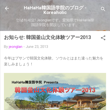
Skip to main content
HaHaHa韓国語学院のブログ -
Koreaholic
안녕하세요! Jeonglanです。愛知県でHaHaHa韓
国語学院を開設しています。
お知らせ: 韓国釜山文化体験ツアー2013
By
jeonglan
-
June 23, 2013
今年はプサンで韓国文化体験。ソウルとはまた違った魅力を
楽しみましょう！