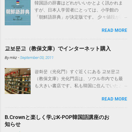
韓国語の辞書はどれがいいかとよく訊かれま
すが、日本人学習者にとっては、小学館の
「朝鮮語辞典」が決定版です。 少々値段が高
いのですがそれだけの価値はあります。ちな
READ MORE
みになぜ「朝鮮語」となっているかという
と、発売時点では日本の教育界で「朝鮮語」
とするのが慣例だったからだそうです。もち
교보문고（教保文庫）でインターネット購入
ろん現在の韓国で使われている言葉を中心に
By
mkz
-
September 03, 2011
詳しく扱われています。 電子辞書でこの「朝
鮮語辞典」が入っているものはカシオから出
광화문（光化門）すぐ近くにある 교보문고
ています。 必要以上の高機能・辞書数でこち
（教保文庫）光化門店は、ソウル市内でも最
らも値段が高めですが、下記の「日韓辞典」
も大きい書店です。私も韓国に住んでいたと
も入っているのでおすすめです。 日韓辞典の
きはよく行きました。 韓国の書籍・CD等は、
おすすめははこちら。小学館「日韓辞典」
READ MORE
この교보문고のインターネットサイト
「朝鮮語辞典」とセットになる日韓辞典で
http://www.kyobobook.co.kr/ で注文可能で、日
す。朝鮮語辞典と同じく実に詳しく解説され
本にも送付してくれます。 以下はその方法で
ています。 ※iPhone用アプリも出ました。
B.Crownと楽しく学ぶK-POP韓国語講座のお
すが、ブラウザは基本的にInternet Explorerを
https://www.monokakido.jp/foreign/korean/ 関
知らせ
使用しましょう。 ※Windowsを使っている方
連記事 - 朝鮮語辞典とNEW-ACE韓日辞典の違