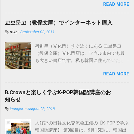
READ MORE
みになぜ「朝鮮語」となっているかという
と、発売時点では日本の教育界で「朝鮮語」
とするのが慣例だったからだそうです。もち
교보문고（教保文庫）でインターネット購入
ろん現在の韓国で使われている言葉を中心に
By
mkz
-
September 03, 2011
詳しく扱われています。 電子辞書でこの「朝
鮮語辞典」が入っているものはカシオから出
광화문（光化門）すぐ近くにある 교보문고
ています。 必要以上の高機能・辞書数でこち
（教保文庫）光化門店は、ソウル市内でも最
らも値段が高めですが、下記の「日韓辞典」
も大きい書店です。私も韓国に住んでいたと
も入っているのでおすすめです。 日韓辞典の
きはよく行きました。 韓国の書籍・CD等は、
おすすめははこちら。小学館「日韓辞典」
READ MORE
この교보문고のインターネットサイト
「朝鮮語辞典」とセットになる日韓辞典で
http://www.kyobobook.co.kr/ で注文可能で、日
す。朝鮮語辞典と同じく実に詳しく解説され
本にも送付してくれます。 以下はその方法で
ています。 ※iPhone用アプリも出ました。
B.Crownと楽しく学ぶK-POP韓国語講座のお
すが、ブラウザは基本的にInternet Explorerを
https://www.monokakido.jp/foreign/korean/ 関
知らせ
使用しましょう。 ※Windowsを使っている方
連記事 - 朝鮮語辞典とNEW-ACE韓日辞典の違
By
jeonglan
-
August 23, 2018
は通常Internet Explorerを使用していると思い
い
ますので問題はありません。韓国のサイトは
大好評の日韓文化交流会主催の【K-POPで学ぶ
Internet Explorerを使用しないと正しく動作し
韓国語講座】 第3回目は、9月15日に、韓国出
ない場合が多いです。 ①まずは会員加入で