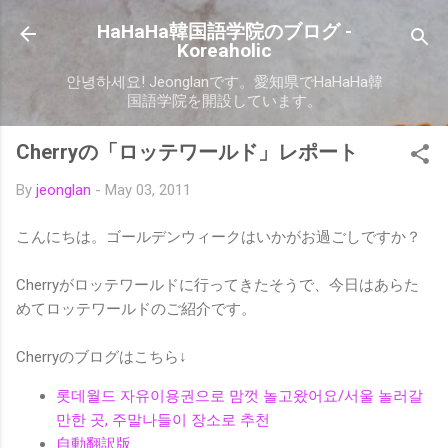
Skip to main content
HaHaHa韓国語学院のブログ -
Koreaholic
안녕하세요! Jeonglanです。愛知県でHaHaHa韓
国語学院を開設しています。
Cherryの「ロッテワールド」レポート
By
jeonglan
-
May 03, 2011
こんにちは。ゴールデンウィークはいかがお過ごしですか？
Cherryがロッテワールドに行ってきたそうで、今日はあらた
めてロッテワールドのご紹介です。
Cherryのブログはこちら↓
롯데월드 자유이용권으로 맘껏 놀고왔어요/서울 놀러갈
만한 곳, 주말나들이 장소로 추천
自動翻訳版