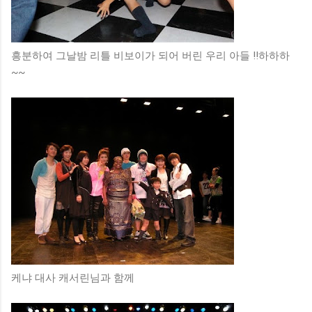
흥분하여 그날밤 리틀 비보이가 되어 버린 우리 아들 !!하하하
~~
케냐 대사 캐서린님과 함께