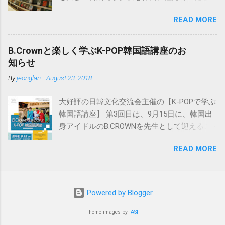
も入っているのでおすすめです。 日韓辞典の
きはよく行きました。 韓国の書籍・CD等は、
おすすめははこちら。小学館「日韓辞典」
READ MORE
この교보문고のインターネットサイト
「朝鮮語辞典」とセットになる日韓辞典で
http://www.kyobobook.co.kr/ で注文可能で、日
す。朝鮮語辞典と同じく実に詳しく解説され
本にも送付してくれます。 以下はその方法で
ています。 ※iPhone用アプリも出ました。
B.Crownと楽しく学ぶK-POP韓国語講座のお
すが、ブラウザは基本的にInternet Explorerを
https://www.monokakido.jp/foreign/korean/ 関
知らせ
使用しましょう。 ※Windowsを使っている方
連記事 - 朝鮮語辞典とNEW-ACE韓日辞典の違
By
jeonglan
-
August 23, 2018
は通常Internet Explorerを使用していると思い
い
ますので問題はありません。韓国のサイトは
大好評の日韓文化交流会主催の【K-POPで学ぶ
Internet Explorerを使用しないと正しく動作し
韓国語講座】 第3回目は、9月15日に、韓国出
ない場合が多いです。 ①まずは会員加入で
身アイドルのB.CROWNを先生として迎えるこ
す。 サイト画面最上部の“회원가입（会員加
とが決定しました🌸 歌やダンスの実力はもち
入）”をクリックします。 교보문고と핫트랙스
READ MORE
ろんのこと、ずば抜けた日本語の実力で、ス
の同時加入になりますがよろしいですか、と
テージの上で多彩な魅力を見せてくれます!! 7
いう確認画面です。 ※핫트랙스とは、교보문
月に名古屋初上陸したB.CROWNは、大阪・東
고内にあるCDや文房具を販売している店で
京ではすでに大人気です!! そんな彼らと近くで
す。 “가입계속하기（加入手続継続）”をクリッ
Powered by Blogger
交流しながら韓国語を学べるこの韓国語講座
クします。 会員の種類を選択します。 日本在
に参加ご希望の方は、8/31までに参加申請を
Theme images by
-ASI-
住日本人の場合は、“해외거주회원（海外居住
お願いします。 参加申し込みは、以下のフォ