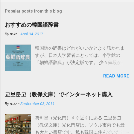
Popular posts from this blog
おすすめの韓国語辞書
By
mkz
-
April 04, 2017
韓国語の辞書はどれがいいかとよく訊かれま
すが、日本人学習者にとっては、小学館の
「朝鮮語辞典」が決定版です。 少々値段が高
いのですがそれだけの価値はあります。ちな
READ MORE
みになぜ「朝鮮語」となっているかという
と、発売時点では日本の教育界で「朝鮮語」
とするのが慣例だったからだそうです。もち
교보문고（教保文庫）でインターネット購入
ろん現在の韓国で使われている言葉を中心に
By
mkz
-
September 03, 2011
詳しく扱われています。 電子辞書でこの「朝
鮮語辞典」が入っているものはカシオから出
광화문（光化門）すぐ近くにある 교보문고
ています。 必要以上の高機能・辞書数でこち
（教保文庫）光化門店は、ソウル市内でも最
らも値段が高めですが、下記の「日韓辞典」
も大きい書店です。私も韓国に住んでいたと