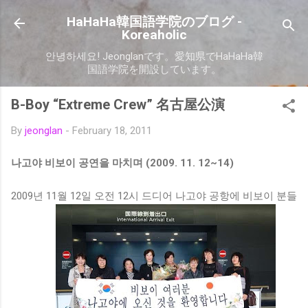
Skip to main content
HaHaHa韓国語学院のブログ -
Koreaholic
안녕하세요! Jeonglanです。愛知県でHaHaHa韓
国語学院を開設しています。
B-Boy “Extreme Crew” 名古屋公演
By
jeonglan
-
February 18, 2011
나고야 비보이 공연을 마치며 (2009. 11. 12~14)
2009년 11월 12일 오전 12시 드디어 나고야 공항에 비보이 분들